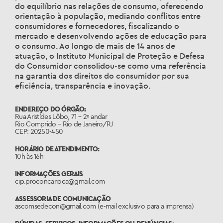
do equilíbrio nas relações de consumo, oferecendo
orientação à população, mediando conflitos entre
consumidores e fornecedores, fiscalizando o
mercado e desenvolvendo ações de educação para
o consumo. Ao longo de mais de 14 anos de
atuação, o Instituto Municipal de Proteção e Defesa
do Consumidor consolidou-se como uma referência
na garantia dos direitos do consumidor por sua
eficiência, transparência e inovação.
ENDEREÇO DO ÓRGÃO:
Rua Aristídes Lôbo, 71 – 2º andar
Rio Comprido – Rio de Janeiro/RJ
CEP: 20250-450
HORÁRIO DE ATENDIMENTO:
10h às 16h
INFORMAÇÕES GERAIS
cip.proconcarioca@gmail.com
ASSESSORIA DE COMUNICAÇÃO
ascomsedecon@gmail.com (e-mail exclusivo para a imprensa)