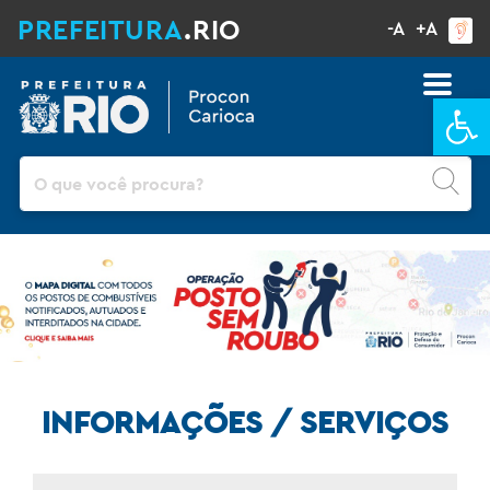
PREFEITURA
.RIO
-A
+A
Ba
Pesquisar
Previous
Ne
INFORMAÇÕES / SERVIÇOS