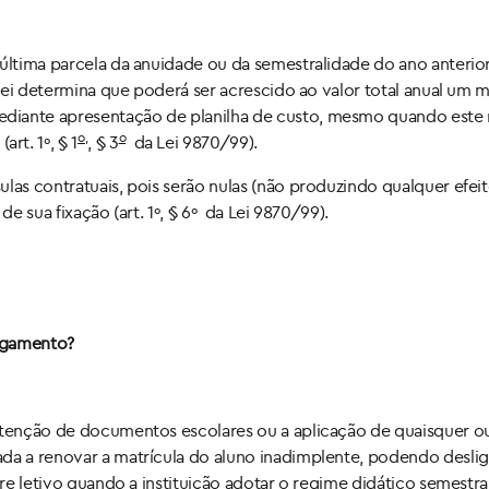
última parcela da anuidade ou da semestralidade do ano anterio
 Lei determina que poderá ser acrescido ao valor total anual um 
iante apresentação de planilha de custo, mesmo quando este r
o,
o
t. 1º, § 1
, § 3
da Lei 9870/99).
las contratuais, pois serão nulas (não produzindo qualquer efei
de sua fixação (art. 1º, § 6º da Lei 9870/99).
pagamento?
retenção de documentos escolares ou a aplicação de quaisquer o
da a renovar a matrícula do aluno inadimplente, podendo deslig
re letivo quando a instituição adotar o regime didático semestral. 