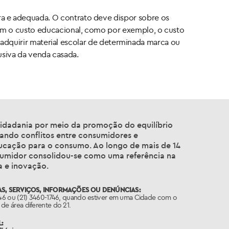
a e adequada. O contrato deve dispor sobre os
em o custo educacional, como por exemplo, o custo
a adquirir material escolar de determinada marca ou
busiva da venda casada.
cidadania por meio da promoção do equilíbrio
ando conflitos entre consumidores e
ucação para o consumo. Ao longo de mais de 14
nsumidor consolidou-se como uma referência na
a e inovação.
S, SERVIÇOS, INFORMAÇÕES OU DENÚNCIAS:
746 ou (21) 3460-1746, quando estiver em uma Cidade com o
de área diferente do 21.
: