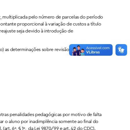
r, multiplicada pelo número de parcelas do período
montante proporcional à variação de custos a título
eajuste seja devido à introdução de
to) as determinações sobre revisão ou reajustes de
utras penalidades pedagógicas por motivo de falta
ar o aluno por inadimplência somente ao final do
(art. 6º, § 1º, da Lei 9870/99 e art. 42 do CDC).