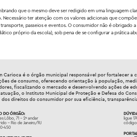
mbrando que o mesmo deve ser redigido em uma linguagem clar
o. Necessário ter atenção com os valores adicionais que compõ
me, transporte, passeios e eventos. O consumidor não é obrigado 
dático próprio da escola), sob pena de se configurar a prática a
n Carioca é o órgão municipal responsável por fortalecer a 
ações de consumo, oferecendo orientação à população, medi
dores, fiscalizando o mercado e desenvolvendo ações de ed
 atuação, o Instituto Municipal de Proteção e Defesa do Co
 dos direitos do consumidor por sua eficiência, transparênci
O DO ÓRGÃO:
DÚVIDA
des Lôbo, 71 – 2º andar
ligue 1
ido – Rio de Janeiro/RJ
código 
50-450
PORTAL