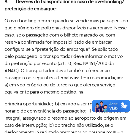
8.
Deveres do transportador no caso de overbooking/
preterição de embarque:
O overbooking ocorre quando se vende mais passagens do
que o número de poltronas disponíveis na aeronave. Nesse
caso, se o passageiro com o bilhete marcado ou com
reserva confirmada for impossibilitado de embarcar,
configura-se a “preterição do embarque”. Se solicitado
pelo passageiro, o transportador deve informar o motivo
da preterição por escrito (art. 10, Res. Nº 141/2010 da
ANAC). O transportador deve também oferecer ao
passageiro as seguintes alternativas: I – a reacomodação:
a) em voo próprio ou de terceiro que ofereça serviço
equivalente para o mesmo destino, na
primeira oportunidade; b) em voo a ser realizado em data e
horário de conveniência do passageiro; II – o reembolso: a)
integral, assegurado o retorno ao aeroporto de origem em
caso de interrupção; b) do trecho não utilizado, se o
deslocamento já realizado aproveitar ao passageiro; III – a