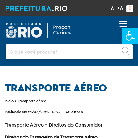
PREFEITURA
.RIO
-A
+A
Ba
Pesquisar
TRANSPORTE AÉREO
Início
>
Transporte Aéreo
Publicado em 29/06/2023 - 15:46
|
Atualizado
Transporte Aéreo – Direitos do Consumidor
Direitos do Passageiro de Transporte Aéreo