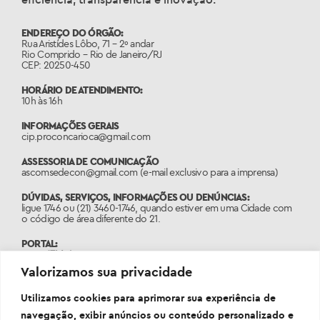
ENDEREÇO DO ÓRGÃO:
Rua Aristídes Lôbo, 71 – 2º andar
Rio Comprido – Rio de Janeiro/RJ
CEP: 20250-450
HORÁRIO DE ATENDIMENTO:
10h às 16h
INFORMAÇÕES GERAIS
cip.proconcarioca@gmail.com
ASSESSORIA DE COMUNICAÇÃO
ascomsedecon@gmail.com (e-mail exclusivo para a imprensa)
DÚVIDAS, SERVIÇOS, INFORMAÇÕES OU DENÚNCIAS:
ligue 1746 ou (21) 3460-1746, quando estiver em uma Cidade com
o código de área diferente do 21.
PORTAL:
www.1746.rio
Valorizamos sua privacidade
Termo de Colaboração
Informações Gerais
Utilizamos cookies para aprimorar sua experiência de
navegação, exibir anúncios ou conteúdo personalizado e