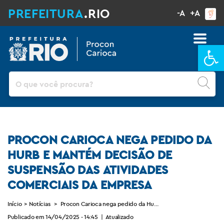
PREFEITURA
.RIO
-A
+A
Ba
Pesquisar
PROCON CARIOCA NEGA PEDIDO DA
HURB E MANTÉM DECISÃO DE
SUSPENSÃO DAS ATIVIDADES
COMERCIAIS DA EMPRESA
Início
>
Notícias
>
Procon Carioca nega pedido da Hurb e mantém decisão de su
Publicado em 14/04/2025 - 14:45
|
Atualizado