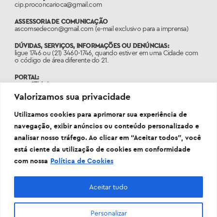
cip.proconcarioca@gmail.com
ASSESSORIA DE COMUNICAÇÃO
ascomsedecon@gmail.com (e-mail exclusivo para a imprensa)
DÚVIDAS, SERVIÇOS, INFORMAÇÕES OU DENÚNCIAS:
ligue 1746 ou (21) 3460-1746, quando estiver em uma Cidade com
o código de área diferente do 21.
PORTAL:
www.1746.rio
Valorizamos sua privacidade
Termo de Colaboração
Informações Gerais
Utilizamos cookies para aprimorar sua experiência de
navegação, exibir anúncios ou conteúdo personalizado e
analisar nosso tráfego. Ao clicar em “Aceitar todos”, você
está ciente da utilização de cookies em conformidade
com nossa
Política de Cookies
Aceitar tudo
Personalizar